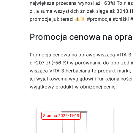
największa przecena wynosi aż -63%! To niez
zł, a suma wszystkich zniżek sięga aż 8048.1
promocje już teraz!
#promocje #zniżki 
Promocja cenowa na oprawę
Promocja cenowa na oprawę wiszącą VITA 3 he
o -207 zł (-56 %) w porównaniu do poprzedni
wisząca VITA 3 herbaciana to produkt marki,
jej wyjątkowemu wyglądowi i funkcjonalnośc
wyjątkowy produkt w obniżonej cenie!
Stan na 2025-11-16