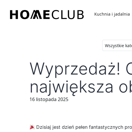
Przejdź
do
Kuchnia i jadalnia
treści
Homeclub
Wyprzedaż! O
największa ob
16 listopada 2025
Dzisiaj jest dzień pełen fantastycznych p