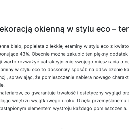
koracją okienną w stylu eco – ter
enna biało, popielata z lekkiej etaminy w stylu eco z kwi
imponujące 43%. Obecnie można zakupić ten piękny dodatek
ji warto rozważyć uatrakcyjnienie swojego mieszkania o n
j etaminy w stylu eco to doskonały sposób na odświeżenie
cji, sprawiając, że pomieszczenie nabiera nowego charakt
e.
ateriałów, co gwarantuje trwałość i estetyczny wygląd prze
nadając wnętrzu wyjątkowego uroku. Dzięki przemyślanemu 
iezastąpionym elementem wystroju każdego pomieszczenia.