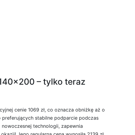
140×200 – tylko teraz
yjnej cenie 1069 zł, co oznacza obniżkę aż o
b preferujących stabilne podparcie podczas
j nowoczesnej technologii, zapewnia
 okazji! Jego regularna cena wynosiła 2139 zł,