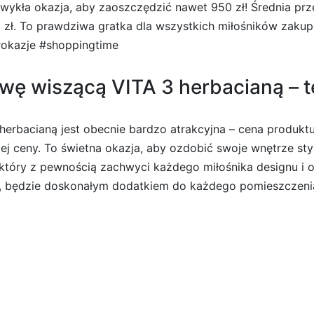
wykła okazja, aby zaoszczędzić nawet 950 zł! Średnia pr
1 zł. To prawdziwa gratka dla wszystkich miłośników zaku
#okazje #shoppingtime
 wiszącą VITA 3 herbacianą – ter
rbacianą jest obecnie bardzo atrakcyjna – cena produktu
ej ceny. To świetna okazja, aby ozdobić swoje wnętrze s
 który z pewnością zachwyci każdego miłośnika designu i o
i, będzie doskonałym dodatkiem do każdego pomieszczenia