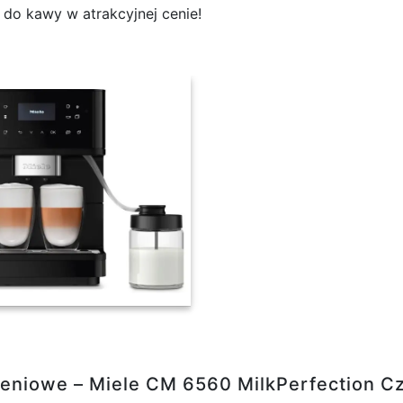
 do kawy w atrakcyjnej cenie!
 Miele CM 6560 MilkPerfection Czarny
ieniowe – Miele CM 6560 MilkPerfection C