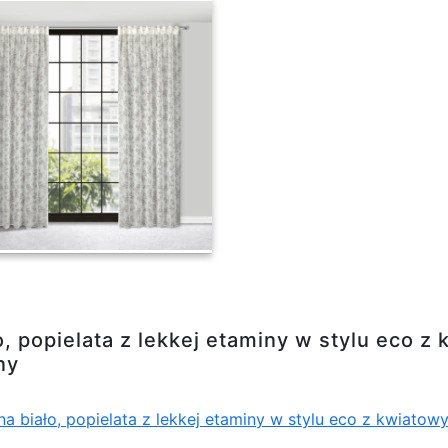
ata z lekkej etaminy w stylu eco z kwiatowym n
o, popielata z lekkej etaminy w stylu eco
ny
na biało, popielata z lekkej etaminy w stylu eco z kwiat