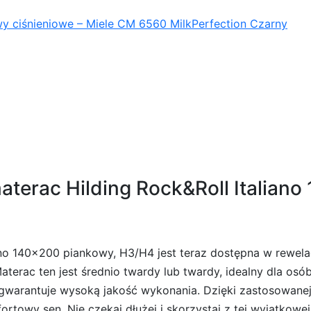
y ciśnieniowe – Miele CM 6560 MilkPerfection Czarny
erac Hilding Rock&Roll Italiano 
ano 140×200 piankowy, H3/H4 jest teraz dostępna w rewelac
aterac ten jest średnio twardy lub twardy, idealny dla osó
 gwarantuje wysoką jakość wykonania. Dzięki zastosowane
towy sen. Nie czekaj dłużej i skorzystaj z tej wyjątkowej