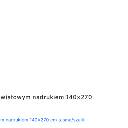
adrukiem 140x270 cm taśma/szelki - WIKI
 z kwiatowym nadrukiem 140×270
owym nadrukiem 140×270 cm taśma/szelki –