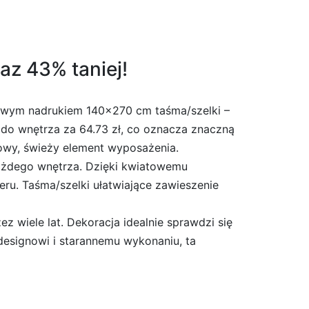
az 43% taniej!
atowym nadrukiem 140×270 cm taśma/szelki –
 do wnętrza za 64.73 zł, co oznacza znaczną
owy, świeży element wyposażenia.
 każdego wnętrza. Dzięki kwiatowemu
eru. Taśma/szelki ułatwiające zawieszenie
z wiele lat. Dekoracja idealnie sprawdzi się
designowi i starannemu wykonaniu, ta