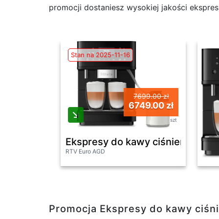
promocji dostaniesz wysokiej jakości ekspres
Stan na 2025-11-16
7699.00 zł
6749.00 zł
szt
Ekspresy do kawy ciśnieniowe -
RTV Euro AGD
Promocja Ekspresy do kawy ciśn