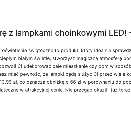
ę z lampkami choinkowymi LED! – 
 oświetlenie świąteczne to produkt, który idealnie sprawd
ciepłym białym świetle, stworzysz magiczną atmosferę pod
pozwoli Ci udekorować całe mieszkanie czy dom w sposób e
z mieć pewność, że lampki będą służyć Ci przez wiele ko
 13.99 zł, co oznacza obniżkę o 66 zł w porównaniu do pop
teczne w atrakcyjnej cenie. Nie przegap okazji i już ter