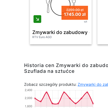
2299.00 zł
1745.00 zł
szt
Zmywarki do zabudowy - Beko b
RTV Euro AGD
Historia cen Zmywarki do zabu
Szuflada na sztućce
Zobacz szczegóły produktu:
Zmywarki do za