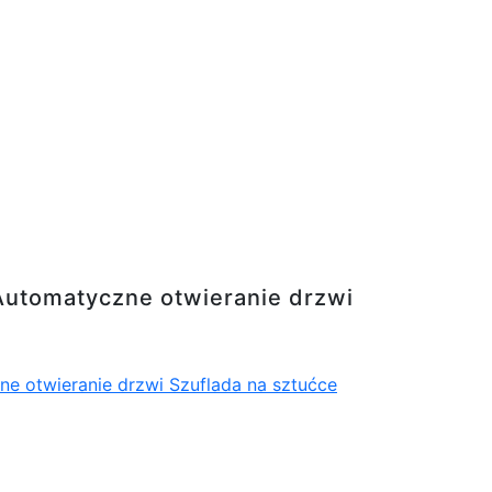
eranie drzwi Szuflada na sztućce
utomatyczne otwieranie drzwi
otwieranie drzwi Szuflada na sztućce