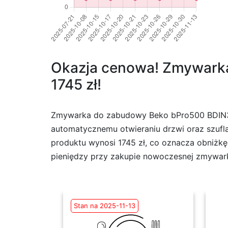
Okazja cenowa! Zmywarka
1745 zł!
Zmywarka do zabudowy Beko bPro500 BDIN386
automatycznemu otwieraniu drzwi oraz szufla
produktu wynosi 1745 zł, co oznacza obniżkę
pieniędzy przy zakupie nowoczesnej zmywark
Stan na 2025-11-13