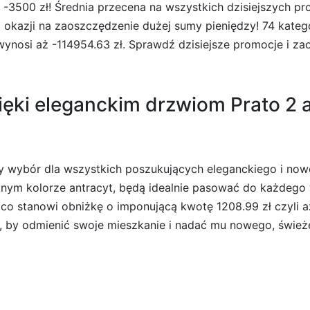
-3500 zł! Średnia przecena na wszystkich dzisiejszych pr
p okazji na zaoszczędzenie dużej sumy pieniędzy! 74 kate
nosi aż -114954.63 zł. Sprawdź dzisiejsze promocje i zao
ęki eleganckim drzwiom Prato 2 a
ły wybór dla wszystkich poszukujących eleganckiego i no
knym kolorze antracyt, będą idealnie pasować do każdego 
, co stanowi obniżkę o imponującą kwotę 1208.99 zł czyli 
ji, by odmienić swoje mieszkanie i nadać mu nowego, świe