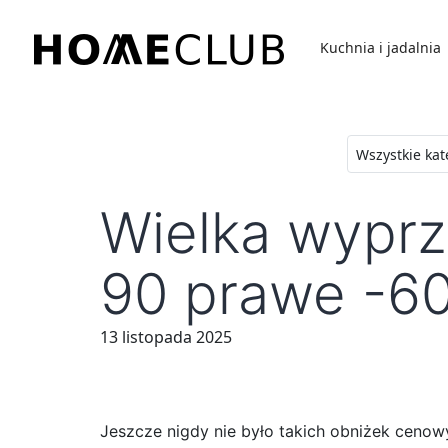
Przejdź
do
Kuchnia i jadalnia
treści
Homeclub
Wielka wyprz
90 prawe -6
13 listopada 2025
Jeszcze nigdy nie było takich obniżek cenowy