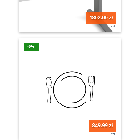
1802.00 zł
szt
-5%
849.99 zł
szt