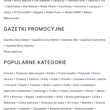
Home
•
Brico Marche
•
Pan Materac
•
Lampy.pl
•
Fabryka Form
•
Dekoria
•
OBI
•
Castorama
•
One Market
•
Witek Home
•
Eurofirany
•
Konsimo
•
Lampy.pl
•
Visby
•
RTVEuroAGD
•
Ragaba
•
Meble Pumo
•
Meble MWM
•
Meble
Makarowski
GAZETKI PROMOCYJNE
Gazetka Abra Meble
•
Gazetka Leroy Merlin
•
Gazetka OBI
•
Gazetka Castorama
•
Gazetka Brico Marche
Moje ulubione
POPULARNE KATEGORIE
Pościel
•
Poduszki dekoracyjne
•
Kołdry
•
Prześcieradła
•
Poduszki
•
Koce i
narzuty
•
Dywany
•
Zasłony i firany
•
Kubki i filiżanki
•
Zastawa stołowa i talerze
•
Sztućce
•
Garnki
•
Patelnie
•
Noże
•
Lustra
•
Szafy
•
Sofy rozkładane
•
Narożniki rozkładane
•
Szezlongi
•
Fotele
•
Fotele z masażem
•
Stoliki
•
Meble
RTV
•
Komody
•
Regały i meblościanki
•
Stoły
•
Biurka gamingowe
•
Łóżka
•
Materace
•
Łóżka piętrowe
•
Ekspresy do kawy
•
Air fryery
•
Blendery
•
Roboty
kuchenne
•
Lodówki
•
Zamrażarki
•
Baterie kuchenne
•
Zlewozmywaki
•