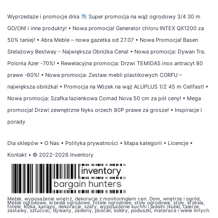
Wyprzedaże i promocje dnia
Super promocja na wąż ogrodowy 3/4 30 m
GO/ON! i inne produkty!
•
Nowa promocja! Generator chloru INTEX QX1200 za
50% taniej!
•
Abra Meble – nowa gazetka od 27.07
•
Nowa Promocja! Basen
Stelażowy Bestway – Największa Obniżka Cena!
•
Nowa promocja: Dywan Tra.
Polonia Azer -70%!
•
Rewelacyjna promocja: Drzwi TEMIDAS inox antracyt 80
prawe -60%!
•
Nowa promocja: Zestaw mebli plastikowych CORFU –
największa obniżka!
•
Promocja na Wózek na wąż ALUPLUS 1/2 45 m Cellfast!
•
Nowa promocja: Szafka łazienkowa Comad Nova 50 cm za pół ceny!
•
Mega
promocja! Drzwi zewnętrzne Nyks orzech 80P prawe za grosze!
•
Inspiracje i
porady
Dla sklepów
•
O Nas
•
Polityka prywatności
•
Mapa kategorii
•
Licencje
•
Kontakt
• © 2022-2026 Inventory
Meble, wyposażenie wnętrz, dekoracje z monitoringiem cen. Dom, wnętrze i ogród.
Meble ogrodowe, krzesła ogrodowe, fotele ogrodowe, stoły ogrodowe, stoły, krzesła,
fotele, łóżka, kanapy, dekoracje, szafy, wyposażenie kuchni i jadalni (kubki, talerze,
zastawy, sztućce), dywany, zasłony, pościel, kołdry, poduszki, materace i wiele innych.