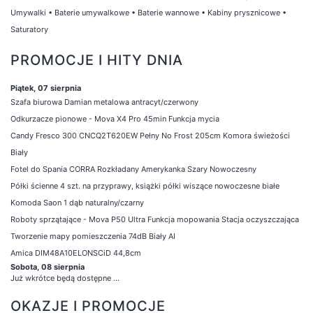
Umywalki
•
Baterie umywalkowe
•
Baterie wannowe
•
Kabiny prysznicowe
•
Saturatory
PROMOCJE I HITY DNIA
Piątek, 07 sierpnia
Szafa biurowa Damian metalowa antracyt/czerwony
Odkurzacze pionowe - Mova X4 Pro 45min Funkcja mycia
Candy Fresco 300 CNCQ2T620EW Pełny No Frost 205cm Komora świeżości
Biały
Fotel do Spania CORRA Rozkładany Amerykanka Szary Nowoczesny
Półki ścienne 4 szt. na przyprawy, książki półki wiszące nowoczesne białe
Komoda Saon 1 dąb naturalny/czarny
Roboty sprzątające - Mova P50 Ultra Funkcja mopowania Stacja oczyszczająca
Tworzenie mapy pomieszczenia 74dB Biały AI
Amica DIM48A10ELONSCiD 44,8cm
Sobota, 08 sierpnia
Już wkrótce będą dostępne ...
OKAZJE I PROMOCJE