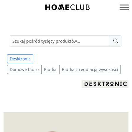
Przejdź
do
Homeclub
treści
Desktronic
Domowe biuro
Biurka
Biurka z regulacją wysokości