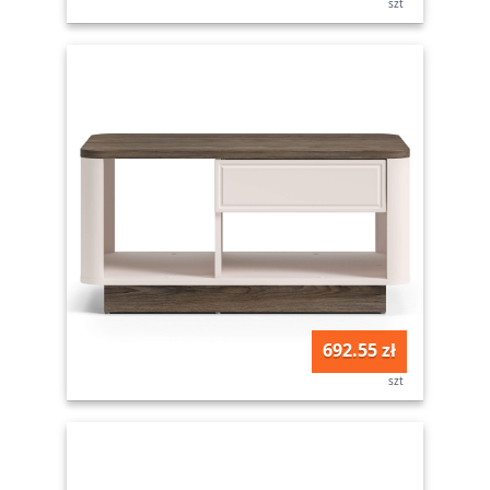
szt
692.55 zł
szt