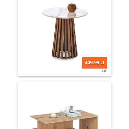
409.99 zł
szt