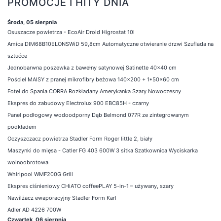
PROMOCJE I HITY DNIA
Środa, 05 sierpnia
Osuszacze powietrza - EcoAir Droid Higrostat 10l
Amica DIM68B10ELONSWiD 59,8cm Automatyczne otwieranie drzwi Szuflada na
sztućce
Jednobarwna poszewka z bawełny satynowej Satinette 40x40 cm
Pościel MAISY z pranej mikrofibry beżowa 140x200 + 1*50x60 cm
Fotel do Spania CORRA Rozkładany Amerykanka Szary Nowoczesny
Ekspres do zabudowy Electrolux 900 EBC85H - czarny
Panel podłogowy wodoodporny Dąb Belmond 077R ze zintegrowanym
podkładem
Oczyszczacz powietrza Stadler Form Roger little 2, biały
Maszynki do mięsa - Catler FG 403 600W 3 sitka Szatkownica Wyciskarka
wolnoobrotowa
Whirlpool WMF200G Grill
Ekspres ciśnieniowy CHiATO coffeePLAY 5-in-1 – używany, szary
Nawilżacz ewaporacyjny Stadler Form Karl
Adler AD 4226 700W
Czwartek, 06 sierpnia