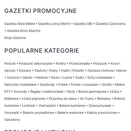
GAZETKI PROMOCYJNE
Gazetka Abra Meble
•
Gazetka Leroy Merlin
•
Gazetka OBI
•
Gazetka Castorama
•
Gazetka Brico Marche
Moje ulubione
POPULARNE KATEGORIE
Pościel
•
Poduszki dekoracyjne
•
Kołdry
•
Prześcieradła
•
Poduszki
•
Koce i
narzuty
•
Dywany
•
Zasłony i firany
•
Kubki i filiżanki
•
Zastawa stołowa i talerze
•
Sztućce
•
Garnki
•
Patelnie
•
Noże
•
Lustra
•
Szafy
•
Sofy rozkładane
•
Narożniki rozkładane
•
Szezlongi
•
Fotele
•
Fotele z masażem
•
Stoliki
•
Meble
RTV
•
Komody
•
Regały i meblościanki
•
Stoły
•
Biurka gamingowe
•
Łóżka
•
Materace
•
Łóżka piętrowe
•
Ekspresy do kawy
•
Air fryery
•
Blendery
•
Roboty
kuchenne
•
Lodówki
•
Zamrażarki
•
Baterie kuchenne
•
Zlewozmywaki
•
Umywalki
•
Baterie umywalkowe
•
Baterie wannowe
•
Kabiny prysznicowe
•
Saturatory