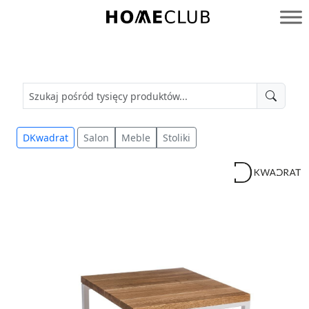
Przejdź
do
Homeclub
treści
DKwadrat
Salon
Meble
Stoliki