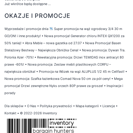
Już wkrótce będą dostępne ...
OKAZJE I PROMOCJE
Wyprzedaże i promocje dnia
Super promocja na wąż ogrodowy 3/4 30 m
GO/ON! i inne produkty!
•
Nowa promocja! Generator chloru INTEX QX1200 za
50% taniej!
•
Abra Meble – nowa gazetka od 27.07
•
Nowa Promocja! Basen
Stelażowy Bestway – Największa Obniżka Cena!
•
Nowa promocja: Dywan Tra.
Polonia Azer -70%!
•
Rewelacyjna promocja: Drzwi TEMIDAS inox antracyt 80
prawe -60%!
•
Nowa promocja: Zestaw mebli plastikowych CORFU –
największa obniżka!
•
Promocja na Wózek na wąż ALUPLUS 1/2 45 m Cellfast!
•
Nowa promocja: Szafka łazienkowa Comad Nova 50 cm za pół ceny!
•
Mega
promocja! Drzwi zewnętrzne Nyks orzech 80P prawe za grosze!
•
Inspiracje i
porady
Dla sklepów
•
O Nas
•
Polityka prywatności
•
Mapa kategorii
•
Licencje
•
Kontakt
• © 2022-2026 Inventory