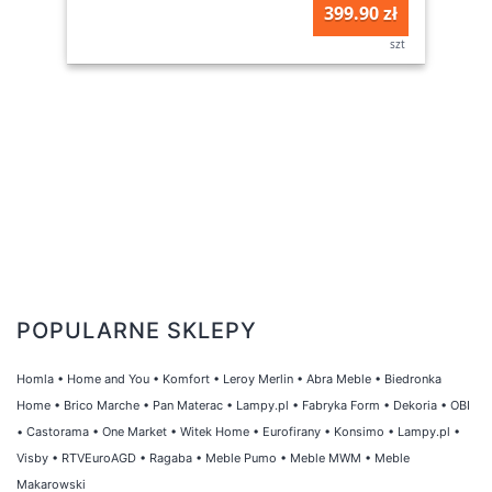
399.90 zł
szt
POPULARNE SKLEPY
Homla
•
Home and You
•
Komfort
•
Leroy Merlin
•
Abra Meble
•
Biedronka
Home
•
Brico Marche
•
Pan Materac
•
Lampy.pl
•
Fabryka Form
•
Dekoria
•
OBI
•
Castorama
•
One Market
•
Witek Home
•
Eurofirany
•
Konsimo
•
Lampy.pl
•
Visby
•
RTVEuroAGD
•
Ragaba
•
Meble Pumo
•
Meble MWM
•
Meble
Makarowski