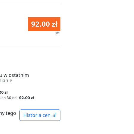
92.00 zł
szt
u w ostatnim
mianie
00 zł
ich 30 dni:
92.00 zł
ny tego
Historia cen