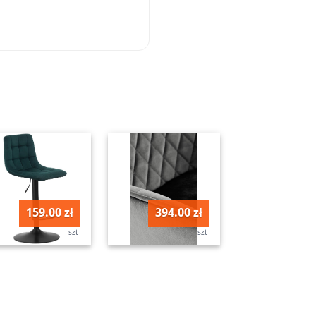
159.00 zł
394.00 zł
szt
szt