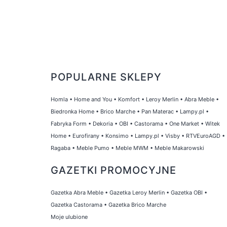
POPULARNE SKLEPY
Homla
•
Home and You
•
Komfort
•
Leroy Merlin
•
Abra Meble
•
Biedronka Home
•
Brico Marche
•
Pan Materac
•
Lampy.pl
•
Fabryka Form
•
Dekoria
•
OBI
•
Castorama
•
One Market
•
Witek
Home
•
Eurofirany
•
Konsimo
•
Lampy.pl
•
Visby
•
RTVEuroAGD
•
Ragaba
•
Meble Pumo
•
Meble MWM
•
Meble Makarowski
GAZETKI PROMOCYJNE
Gazetka Abra Meble
•
Gazetka Leroy Merlin
•
Gazetka OBI
•
Gazetka Castorama
•
Gazetka Brico Marche
Moje ulubione