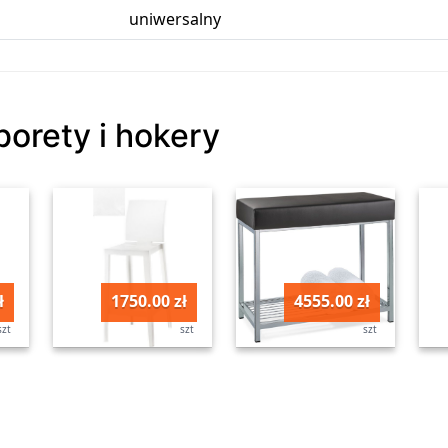
uniwersalny
borety i hokery
ł
1750.00 zł
4555.00 zł
szt
szt
szt