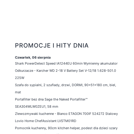
PROMOCJE I HITY DNIA
Czwartek, 06 sierpnia
Shark PowerDetect Speed IA1244EU 60min Wymienny akumulator
Odkurzacze - Karcher WD 2-18 V Battery Set V-12/18 1.628-501.0
225W
Szafa do sypialni, 2 szuflady, drzwi, DORMI, 90x51x180 cm, biel,
mat
Portafilter bez dna Sage the Naked Portafilter™
SEA304WLW0ZEU1, 58 mm
Zlewozmywaki kuchenne - Blanco ETAGON 700IF 524272 Stalowy
Lovio Home ChefAssistant LVSTM01RD
Pomocnik kuchenny, 90cm kitchen helper, podest dla dzieci szary