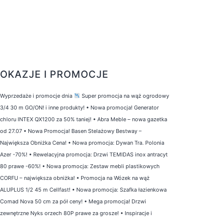
OKAZJE I PROMOCJE
Wyprzedaże i promocje dnia
Super promocja na wąż ogrodowy
3/4 30 m GO/ON! i inne produkty!
•
Nowa promocja! Generator
chloru INTEX QX1200 za 50% taniej!
•
Abra Meble – nowa gazetka
od 27.07
•
Nowa Promocja! Basen Stelażowy Bestway –
Największa Obniżka Cena!
•
Nowa promocja: Dywan Tra. Polonia
Azer -70%!
•
Rewelacyjna promocja: Drzwi TEMIDAS inox antracyt
80 prawe -60%!
•
Nowa promocja: Zestaw mebli plastikowych
CORFU – największa obniżka!
•
Promocja na Wózek na wąż
ALUPLUS 1/2 45 m Cellfast!
•
Nowa promocja: Szafka łazienkowa
Comad Nova 50 cm za pół ceny!
•
Mega promocja! Drzwi
zewnętrzne Nyks orzech 80P prawe za grosze!
•
Inspiracje i