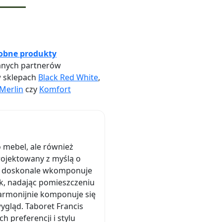
obne produkty
nych partnerów
w sklepach
Black Red White
,
Merlin
czy
Komfort
 mebel, ale również
rojektowany z myślą o
 cm doskonale wkomponuje
ok, nadając pomieszczeniu
armonijnie komponuje się
gląd. Taboret Francis
 preferencji i stylu