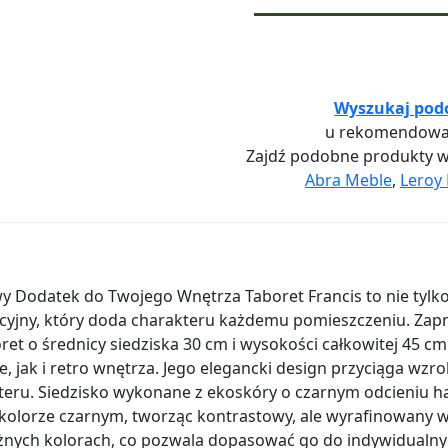
Wyszukaj pod
u rekomendowa
Zajdź podobne produkty 
Abra Meble
,
Leroy 
wy Dodatek do Twojego Wnętrza Taboret Francis to nie tylko
cyjny, który doda charakteru każdemu pomieszczeniu. Zap
boret o średnicy siedziska 30 cm i wysokości całkowitej 45
e, jak i retro wnętrza. Jego elegancki design przyciąga wzr
eru. Siedzisko wykonane z ekoskóry o czarnym odcieniu h
olorze czarnym, tworząc kontrastowy, ale wyrafinowany wy
żnych kolorach, co pozwala dopasować go do indywidualnych