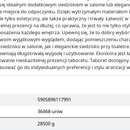
 się idealnym dodatkowym siedziskiem w salonie lub elegan
e miejsce do odpoczynku. Dzięki wytrzymałym materiałom i 
nie tylko estetyczny, ale także praktyczny i trwały. Łatwość
lnej prezencji na dłużej, co sprawia, że jest to nie tylko sty
osażenia każdego wnętrza. Upewnij się, że to dobry wybór!
 swoim wyjątkowym wyglądem, dodając pomieszczeniu char
edzisko w salonie, jak i eleganckie siedzisko przy toaletce.
ewniają długotrwałą wygodę i użytkowanie. Ekoskóra jest 
howanie nieskazitelnej prezencji taboretu. Taboret dostępny
sować go do indywidualnych preferencji i stylu aranżacji w
5905896117991
36468-uniw
28500 g