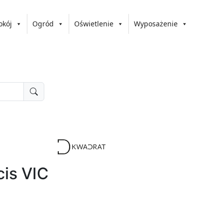
okój
Ogród
Oświetlenie
Wyposażenie
cis VIC