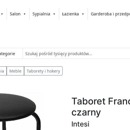
Salon
Sypialnia
Łazienka
Garderoba i przedp
nia
Meble
Taborety i hokery
Taboret Fran
czarny
Intesi