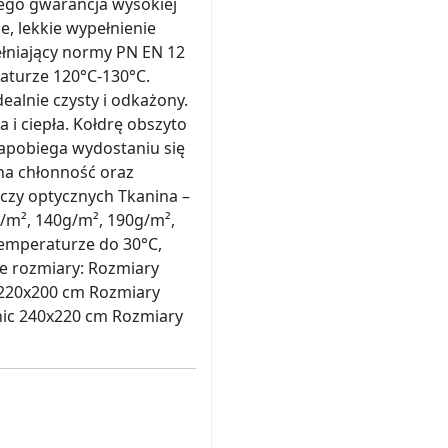
ego gwarancja wysokiej
e, lekkie wypełnienie
ełniający normy PN EN 12
raturze 120°C-130°C.
ealnie czysty i odkażony.
 i ciepła. Kołdrę obszyto
apobiega wydostaniu się
 na chłonność oraz
aczy optycznych Tkanina –
/m², 140g/m², 190g/m²,
temperaturze do 30°C,
e rozmiary: Rozmiary
 220x200 cm Rozmiary
nic 240x220 cm Rozmiary