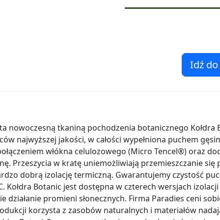
Idź do
ta nowoczesną tkaniną pochodzenia botanicznego Kołdra Bo
ów najwyższej jakości, w całości wypełniona puchem gęsim
połączeniem włókna celulozowego (Micro Tencel®) oraz do
nę. Przeszycia w kratę uniemożliwiają przemieszczanie się
dzo dobrą izolację termiczną. Gwarantujemy czystość puchu
 Kołdra Botanic jest dostępna w czterech wersjach izolacji 
e działanie promieni słonecznych. Firma Paradies ceni sob
dukcji korzysta z zasobów naturalnych i materiałów nadają