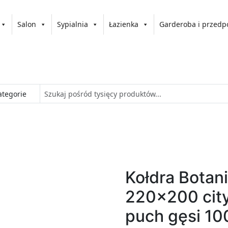
Salon
Sypialnia
Łazienka
Garderoba i przedp
Kołdra Botan
220x200 cit
puch gęsi 1