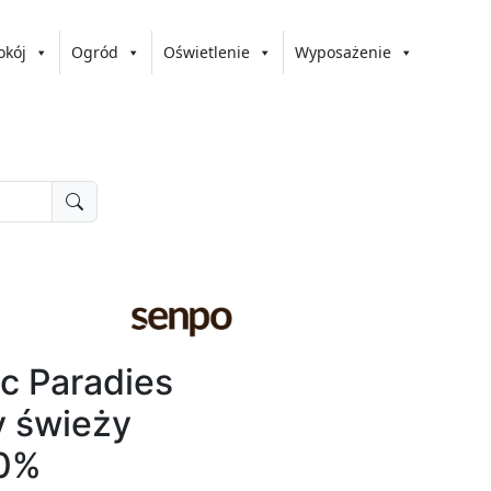
okój
Ogród
Oświetlenie
Wyposażenie
ic Paradies
y świeży
00%