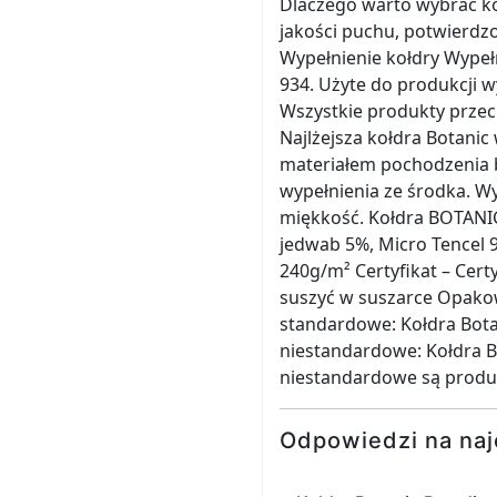
Dlaczego warto wybrać k
jakości puchu, potwierdzo
Wypełnienie kołdry Wypełn
934. Użyte do produkcji 
Wszystkie produkty przech
Najlżejsza kołdra Botanic
materiałem pochodzenia b
wypełnienia ze środka. Wy
miękkość. Kołdra BOTANIC 
jedwab 5%, Micro Tencel 
240g/m² Certyfikat – Cer
suszyć w suszarce Opakow
standardowe: Kołdra Bota
niestandardowe: Kołdra B
niestandardowe są produ
Odpowiedzi na naj