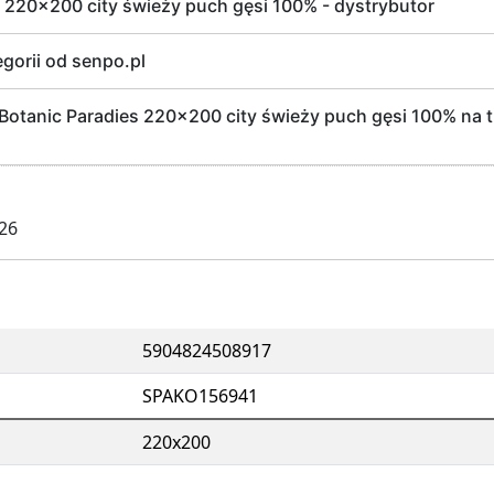
s 220x200 city świeży puch gęsi 100% - dystrybutor
egorii od senpo.pl
otanic Paradies 220x200 city świeży puch gęsi 100% na 
026
5904824508917
SPAKO156941
220x200