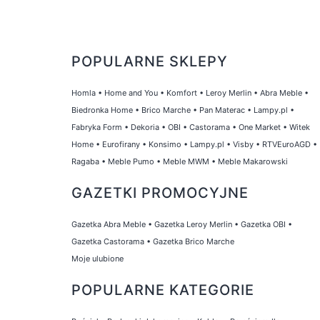
POPULARNE SKLEPY
Homla
•
Home and You
•
Komfort
•
Leroy Merlin
•
Abra Meble
•
Biedronka Home
•
Brico Marche
•
Pan Materac
•
Lampy.pl
•
Fabryka Form
•
Dekoria
•
OBI
•
Castorama
•
One Market
•
Witek
Home
•
Eurofirany
•
Konsimo
•
Lampy.pl
•
Visby
•
RTVEuroAGD
•
Ragaba
•
Meble Pumo
•
Meble MWM
•
Meble Makarowski
GAZETKI PROMOCYJNE
Gazetka Abra Meble
•
Gazetka Leroy Merlin
•
Gazetka OBI
•
Gazetka Castorama
•
Gazetka Brico Marche
Moje ulubione
POPULARNE KATEGORIE