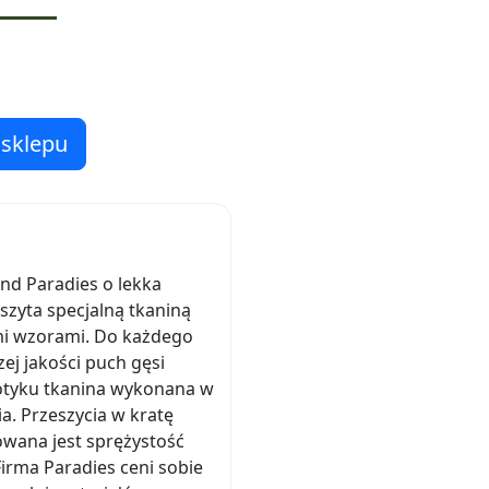
 sklepu
d Paradies o lekka
szyta specjalną tkaniną
i wzorami. Do każdego
ej jakości puch gęsi
dotyku tkanina wykonana w
. Przeszycia w kratę
owana jest sprężystość
irma Paradies ceni sobie