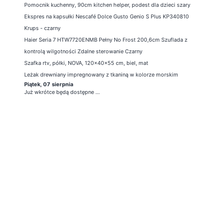
Pomocnik kuchenny, 90cm kitchen helper, podest dla dzieci szary
Ekspres na kapsułki Nescafé Dolce Gusto Genio S Plus KP340810
Krups - czarny
Haier Seria 7 HTW7720ENMB Pełny No Frost 200,6cm Szuflada z
kontrolą wilgotności Zdalne sterowanie Czarny
Szafka rtv, półki, NOVA, 120x40x55 cm, biel, mat
Leżak drewniany impregnowany z tkaniną w kolorze morskim
Piątek, 07 sierpnia
Już wkrótce będą dostępne ...