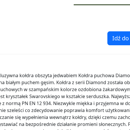
Idź do
luzywna kołdra obszyta jedwabiem Kołdra puchowa Diamon
na białym puchem gęsim. Kołdra z serii Diamond została ob
 puchowych w szampańskim kolorze ozdobiona żakardowym
t kryształek Swarovskiego w kształcie serduszka. Najwyższ
e z normą PN EN 12 934. Niezwykle miękka i przyjemna w 
nie szeleści co zdecydowanie poprawia komfort użytkowania
czanie się wypełnienia wewnątrz kołdry, dzięki czemu zach
ystawiać na bezpośrednie działanie promieni słonecznych. F