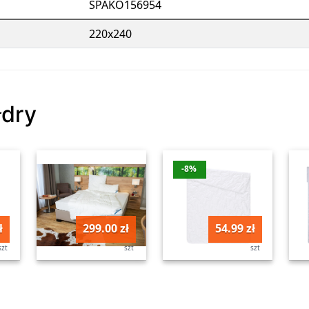
SPAKO156954
220x240
łdry
-8%
ł
299.00 zł
54.99 zł
szt
szt
szt