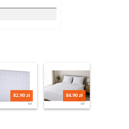
82.90 zł
84.90 zł
szt
szt