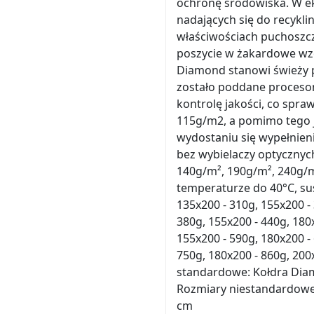
ochronę środowiska. W ek
nadających się do recykl
właściwościach puchoszcz
poszycie w żakardowe wzo
Diamond stanowi świeży p
zostało poddane procesom
kontrolę jakości, co spraw
115g/m2, a pomimo tego j
wydostaniu się wypełnien
bez wybielaczy optycznyc
140g/m², 190g/m², 240g/m²
temperaturze do 40°C, su
135x200 - 310g, 155x200 - 
380g, 155x200 - 440g, 180
155x200 - 590g, 180x200 -
750g, 180x200 - 860g, 200
standardowe: Kołdra Di
Rozmiary niestandardowe
cm