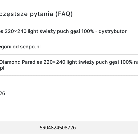
częstsze pytania (FAQ)
s 220x240 light świeży puch gęsi 100% - dystrybutor
egorii od senpo.pl
Diamond Paradies 220x240 light świeży puch gęsi 100% na
pl
026
5904824508726