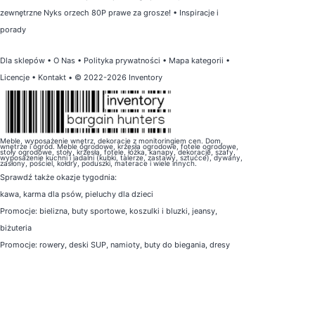
zewnętrzne Nyks orzech 80P prawe za grosze!
•
Inspiracje i
porady
Dla sklepów
•
O Nas
•
Polityka prywatności
•
Mapa kategorii
•
Licencje
•
Kontakt
• © 2022-2026 Inventory
Meble, wyposażenie wnętrz, dekoracje z monitoringiem cen. Dom,
wnętrze i ogród. Meble ogrodowe, krzesła ogrodowe, fotele ogrodowe,
stoły ogrodowe, stoły, krzesła, fotele, łóżka, kanapy, dekoracje, szafy,
wyposażenie kuchni i jadalni (kubki, talerze, zastawy, sztućce), dywany,
zasłony, pościel, kołdry, poduszki, materace i wiele innych.
Sprawdź także
okazje tygodnia
:
kawa
,
karma dla psów
,
pieluchy dla dzieci
Promocje:
bielizna
,
buty sportowe
,
koszulki i bluzki
,
jeansy
,
biżuteria
Promocje:
rowery
,
deski SUP
,
namioty
,
buty do biegania
,
dresy