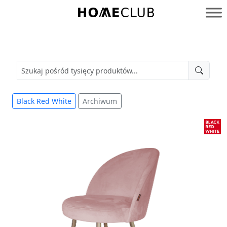
Przejdź
do
Homeclub
treści
Black Red White
Archiwum