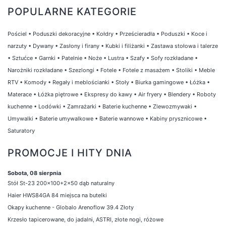
POPULARNE KATEGORIE
Pościel
•
Poduszki dekoracyjne
•
Kołdry
•
Prześcieradła
•
Poduszki
•
Koce i
narzuty
•
Dywany
•
Zasłony i firany
•
Kubki i filiżanki
•
Zastawa stołowa i talerze
•
Sztućce
•
Garnki
•
Patelnie
•
Noże
•
Lustra
•
Szafy
•
Sofy rozkładane
•
Narożniki rozkładane
•
Szezlongi
•
Fotele
•
Fotele z masażem
•
Stoliki
•
Meble
RTV
•
Komody
•
Regały i meblościanki
•
Stoły
•
Biurka gamingowe
•
Łóżka
•
Materace
•
Łóżka piętrowe
•
Ekspresy do kawy
•
Air fryery
•
Blendery
•
Roboty
kuchenne
•
Lodówki
•
Zamrażarki
•
Baterie kuchenne
•
Zlewozmywaki
•
Umywalki
•
Baterie umywalkowe
•
Baterie wannowe
•
Kabiny prysznicowe
•
Saturatory
PROMOCJE I HITY DNIA
Sobota, 08 sierpnia
Stół St-23 200x100+2x50 dąb naturalny
Haier HWS84GA 84 miejsca na butelki
Okapy kuchenne - Globalo Arenoflow 39.4 Złoty
Krzesło tapicerowane, do jadalni, ASTRI, złote nogi, różowe