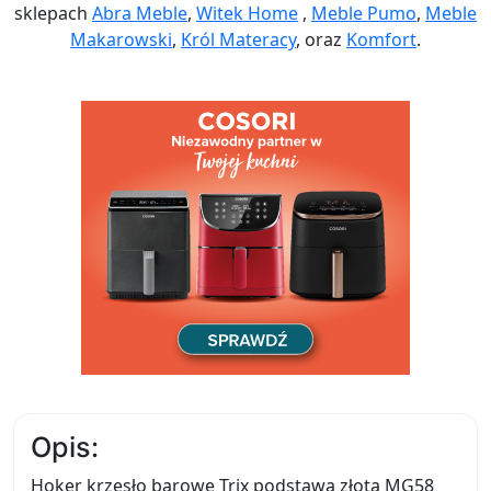
sklepach
Abra Meble
,
Witek Home
,
Meble Pumo
,
Meble
Makarowski
,
Król Materacy
, oraz
Komfort
.
Opis:
Hoker krzesło barowe Trix podstawa złota MG58