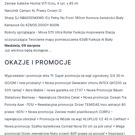
Zestaw kubków Homla VITI Ecru, 4 szt. x 85 ml
Narożnik Campo XL Prawy Crown 12
Sharp SJ-NBA05DMXWD-EU Pełny No Frost 180cm Komora świeżości Biały
Kenwood Go KZM35.000GY 800W
Roboty sprzątające - Mova S70 Ultra Roller Funkcja mopowania Stacja
oczyszczająca Tworzenie mapy pomieszczenia 63dB Funkcje AI Biały
Niedziela, 09 sierpnia
Już wkrótce będą dostępne ...
OKAZJE I PROMOCJE
Wyprzedaże i promocje dnia
Super promocja na wąż ogrodowy 3/4 30 m
GO/ON! i inne produkty!
•
Nowa promocja! Generator chloru INTEX QX1200 za
50% taniej!
•
Abra Meble – nowa gazetka od 27.07
•
Nowa Promocja! Basen
Stelażowy Bestway – Największa Obniżka Cena!
•
Nowa promocja: Dywan Tra.
Polonia Azer -70%!
•
Rewelacyjna promocja: Drzwi TEMIDAS inox antracyt 80
prawe -60%!
•
Nowa promocja: Zestaw mebli plastikowych CORFU –
największa obniżka!
•
Promocja na Wózek na wąż ALUPLUS 1/2 45 m Cellfast!
•
Nowa promocja: Szafka łazienkowa Comad Nova 50 cm za pół ceny!
•
Mega
promocja! Drzwi zewnętrzne Nyks orzech 80P prawe za grosze!
•
Inspiracje i