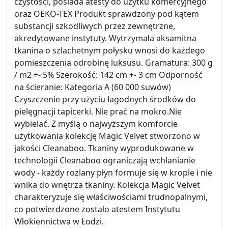
czystości, posiada atesty do użytku komercyjnego
oraz OEKO-TEX Produkt sprawdzony pod kątem
substancji szkodliwych przez zewnętrzne,
akredytowane instytuty. Wytrzymała aksamitna
tkanina o szlachetnym połysku wnosi do każdego
pomieszczenia odrobinę luksusu. Gramatura: 300 g
/ m2 +- 5% Szerokość: 142 cm +- 3 cm Odporność
na ścieranie: Kategoria A (60 000 suwów)
Czyszczenie przy użyciu łagodnych środków do
pielęgnacji tapicerki. Nie prać na mokro.Nie
wybielać. Z myślą o najwyższym komforcie
użytkowania kolekcję Magic Velvet stworzono w
jakości Cleanaboo. Tkaniny wyprodukowane w
technologii Cleanaboo ograniczają wchłanianie
wody - każdy rozlany płyn formuje się w krople i nie
wnika do wnętrza tkaniny. Kolekcja Magic Velvet
charakteryzuje się właściwościami trudnopalnymi,
co potwierdzone zostało atestem Instytutu
Włokiennictwa w Łodzi.