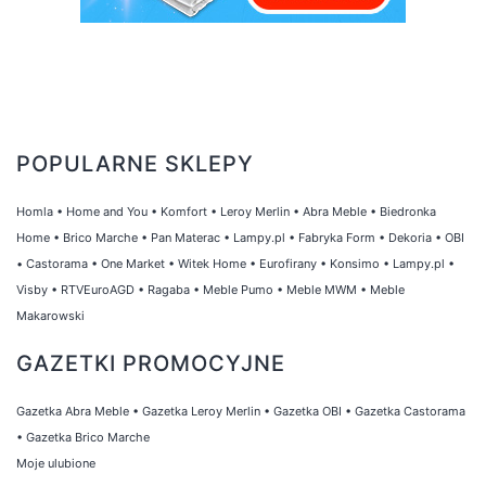
POPULARNE SKLEPY
Homla
•
Home and You
•
Komfort
•
Leroy Merlin
•
Abra Meble
•
Biedronka
Home
•
Brico Marche
•
Pan Materac
•
Lampy.pl
•
Fabryka Form
•
Dekoria
•
OBI
•
Castorama
•
One Market
•
Witek Home
•
Eurofirany
•
Konsimo
•
Lampy.pl
•
Visby
•
RTVEuroAGD
•
Ragaba
•
Meble Pumo
•
Meble MWM
•
Meble
Makarowski
GAZETKI PROMOCYJNE
Gazetka Abra Meble
•
Gazetka Leroy Merlin
•
Gazetka OBI
•
Gazetka Castorama
•
Gazetka Brico Marche
Moje ulubione