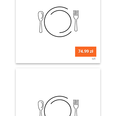
74.99 zł
szt