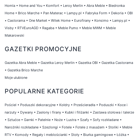
Homla
•
Home and You
•
Komfort
•
Leroy Merlin
•
Abra Meble
•
Biedronka
Home
•
Brico Marche
•
Pan Materac
•
Lampy.pl
•
Fabryka Form
•
Dekoria
•
OBI
•
Castorama
•
One Market
•
Witek Home
•
Eurofirany
•
Konsimo
•
Lampy.pl
•
Visby
•
RTVEuroAGD
•
Ragaba
•
Meble Pumo
•
Meble MWM
•
Meble
Makarowski
GAZETKI PROMOCYJNE
Gazetka Abra Meble
•
Gazetka Leroy Merlin
•
Gazetka OBI
•
Gazetka Castorama
•
Gazetka Brico Marche
Moje ulubione
POPULARNE KATEGORIE
Pościel
•
Poduszki dekoracyjne
•
Kołdry
•
Prześcieradła
•
Poduszki
•
Koce i
narzuty
•
Dywany
•
Zasłony i firany
•
Kubki i filiżanki
•
Zastawa stołowa i talerze
•
Sztućce
•
Garnki
•
Patelnie
•
Noże
•
Lustra
•
Szafy
•
Sofy rozkładane
•
Narożniki rozkładane
•
Szezlongi
•
Fotele
•
Fotele z masażem
•
Stoliki
•
Meble
RTV
•
Komody
•
Regały i meblościanki
•
Stoły
•
Biurka gamingowe
•
Łóżka
•