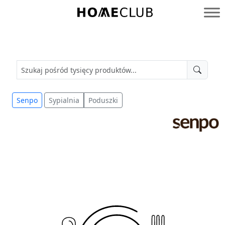
Przejdź
do
Homeclub
treści
Senpo
Sypialnia
Poduszki