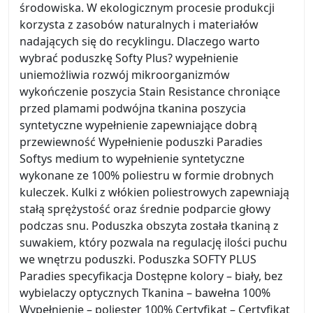
środowiska. W ekologicznym procesie produkcji
korzysta z zasobów naturalnych i materiałów
nadających się do recyklingu. Dlaczego warto
wybrać poduszkę Softy Plus? wypełnienie
uniemożliwia rozwój mikroorganizmów
wykończenie poszycia Stain Resistance chroniące
przed plamami podwójna tkanina poszycia
syntetyczne wypełnienie zapewniające dobrą
przewiewność Wypełnienie poduszki Paradies
Softys medium to wypełnienie syntetyczne
wykonane ze 100% poliestru w formie drobnych
kuleczek. Kulki z włókien poliestrowych zapewniają
stałą sprężystość oraz średnie podparcie głowy
podczas snu. Poduszka obszyta została tkaniną z
suwakiem, który pozwala na regulację ilości puchu
we wnętrzu poduszki. Poduszka SOFTY PLUS
Paradies specyfikacja Dostępne kolory – biały, bez
wybielaczy optycznych Tkanina – bawełna 100%
Wypełnienie – poliester 100% Certyfikat – Certyfikat