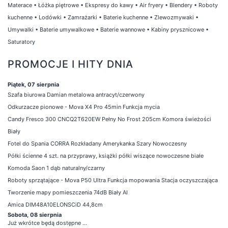
Materace
•
Łóżka piętrowe
•
Ekspresy do kawy
•
Air fryery
•
Blendery
•
Roboty
kuchenne
•
Lodówki
•
Zamrażarki
•
Baterie kuchenne
•
Zlewozmywaki
•
Umywalki
•
Baterie umywalkowe
•
Baterie wannowe
•
Kabiny prysznicowe
•
Saturatory
PROMOCJE I HITY DNIA
Piątek, 07 sierpnia
Szafa biurowa Damian metalowa antracyt/czerwony
Odkurzacze pionowe - Mova X4 Pro 45min Funkcja mycia
Candy Fresco 300 CNCQ2T620EW Pełny No Frost 205cm Komora świeżości
Biały
Fotel do Spania CORRA Rozkładany Amerykanka Szary Nowoczesny
Półki ścienne 4 szt. na przyprawy, książki półki wiszące nowoczesne białe
Komoda Saon 1 dąb naturalny/czarny
Roboty sprzątające - Mova P50 Ultra Funkcja mopowania Stacja oczyszczająca
Tworzenie mapy pomieszczenia 74dB Biały AI
Amica DIM48A10ELONSCiD 44,8cm
Sobota, 08 sierpnia
Już wkrótce będą dostępne ...