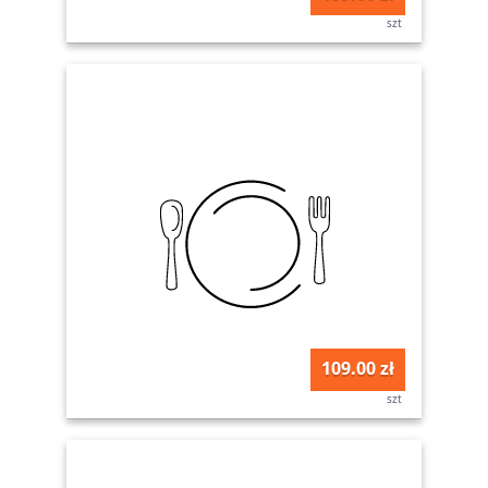
szt
109.00 zł
szt