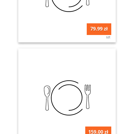
79.99 zł
szt
159.00 zł