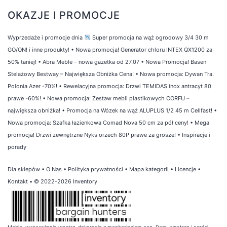
OKAZJE I PROMOCJE
Wyprzedaże i promocje dnia
Super promocja na wąż ogrodowy 3/4 30 m
GO/ON! i inne produkty!
•
Nowa promocja! Generator chloru INTEX QX1200 za
50% taniej!
•
Abra Meble – nowa gazetka od 27.07
•
Nowa Promocja! Basen
Stelażowy Bestway – Największa Obniżka Cena!
•
Nowa promocja: Dywan Tra.
Polonia Azer -70%!
•
Rewelacyjna promocja: Drzwi TEMIDAS inox antracyt 80
prawe -60%!
•
Nowa promocja: Zestaw mebli plastikowych CORFU –
największa obniżka!
•
Promocja na Wózek na wąż ALUPLUS 1/2 45 m Cellfast!
•
Nowa promocja: Szafka łazienkowa Comad Nova 50 cm za pół ceny!
•
Mega
promocja! Drzwi zewnętrzne Nyks orzech 80P prawe za grosze!
•
Inspiracje i
porady
Dla sklepów
•
O Nas
•
Polityka prywatności
•
Mapa kategorii
•
Licencje
•
Kontakt
• © 2022-2026 Inventory