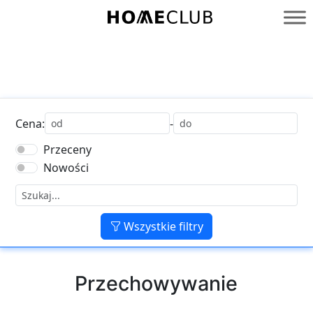
Przejdź
do
Homeclub
treści
Cena:
-
Przeceny
Nowości
Wszystkie filtry
Przechowywanie