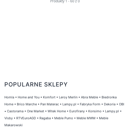
Produkty
1
-
60
z
0
W naszej kategorii Przechowywanie
znajdziesz wiele podkategorii, które pomogą
Ci szybko odnaleźć konkretny rodzaj
produktu, który Cię interesuje. Dzięki
podziałowi na kategorie takie jak półki, kosze,
skrzynie czy organizery, możesz szybko
znaleźć to, czego potrzebujesz do
uporządkowania swojej przestrzeni.
Zapraszamy do zapoznania się z naszą ofertą
POPULARNE SKLEPY
w kategorii Przechowywanie i znalezienia
rozwiązań, które pomogą Ci zadbać o
Homla
•
Home and You
•
Komfort
•
Leroy Merlin
•
Abra Meble
•
Biedronka
porządek w Twoim domu, ogrodzie czy
Home
•
Brico Marche
•
Pan Materac
•
Lampy.pl
•
Fabryka Form
•
Dekoria
•
OBI
biurze. Dzięki naszym produktom, będziesz
•
Castorama
•
One Market
•
Witek Home
•
Eurofirany
•
Konsimo
•
Lampy.pl
•
mógł cieszyć się uporządkowaną
Visby
•
RTVEuroAGD
•
Ragaba
•
Meble Pumo
•
Meble MWM
•
Meble
przestrzenią, w której wszystko znajduje się
Makarowski