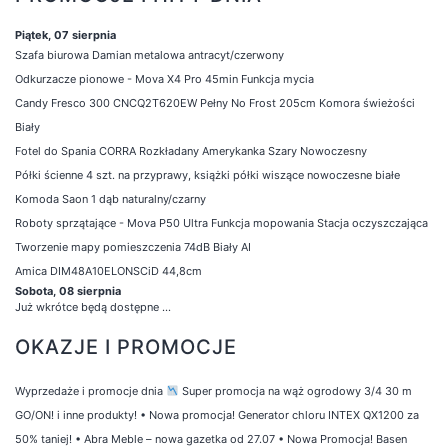
Piątek, 07 sierpnia
Szafa biurowa Damian metalowa antracyt/czerwony
Odkurzacze pionowe - Mova X4 Pro 45min Funkcja mycia
Candy Fresco 300 CNCQ2T620EW Pełny No Frost 205cm Komora świeżości
Biały
Fotel do Spania CORRA Rozkładany Amerykanka Szary Nowoczesny
Półki ścienne 4 szt. na przyprawy, książki półki wiszące nowoczesne białe
Komoda Saon 1 dąb naturalny/czarny
Roboty sprzątające - Mova P50 Ultra Funkcja mopowania Stacja oczyszczająca
Tworzenie mapy pomieszczenia 74dB Biały AI
Amica DIM48A10ELONSCiD 44,8cm
Sobota, 08 sierpnia
Już wkrótce będą dostępne ...
OKAZJE I PROMOCJE
Wyprzedaże i promocje dnia
Super promocja na wąż ogrodowy 3/4 30 m
GO/ON! i inne produkty!
•
Nowa promocja! Generator chloru INTEX QX1200 za
50% taniej!
•
Abra Meble – nowa gazetka od 27.07
•
Nowa Promocja! Basen