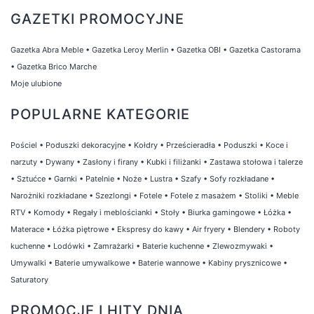
na swoim miejscu.
GAZETKI PROMOCYJNE
Gazetka Abra Meble
•
Gazetka Leroy Merlin
•
Gazetka OBI
•
Gazetka Castorama
•
Gazetka Brico Marche
Moje ulubione
POPULARNE KATEGORIE
Pościel
•
Poduszki dekoracyjne
•
Kołdry
•
Prześcieradła
•
Poduszki
•
Koce i
narzuty
•
Dywany
•
Zasłony i firany
•
Kubki i filiżanki
•
Zastawa stołowa i talerze
•
Sztućce
•
Garnki
•
Patelnie
•
Noże
•
Lustra
•
Szafy
•
Sofy rozkładane
•
Narożniki rozkładane
•
Szezlongi
•
Fotele
•
Fotele z masażem
•
Stoliki
•
Meble
RTV
•
Komody
•
Regały i meblościanki
•
Stoły
•
Biurka gamingowe
•
Łóżka
•
Materace
•
Łóżka piętrowe
•
Ekspresy do kawy
•
Air fryery
•
Blendery
•
Roboty
kuchenne
•
Lodówki
•
Zamrażarki
•
Baterie kuchenne
•
Zlewozmywaki
•
Umywalki
•
Baterie umywalkowe
•
Baterie wannowe
•
Kabiny prysznicowe
•
Saturatory
PROMOCJE I HITY DNIA