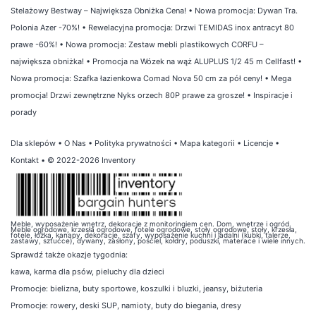
Stelażowy Bestway – Największa Obniżka Cena!
•
Nowa promocja: Dywan Tra.
Polonia Azer -70%!
•
Rewelacyjna promocja: Drzwi TEMIDAS inox antracyt 80
prawe -60%!
•
Nowa promocja: Zestaw mebli plastikowych CORFU –
największa obniżka!
•
Promocja na Wózek na wąż ALUPLUS 1/2 45 m Cellfast!
•
Nowa promocja: Szafka łazienkowa Comad Nova 50 cm za pół ceny!
•
Mega
promocja! Drzwi zewnętrzne Nyks orzech 80P prawe za grosze!
•
Inspiracje i
porady
Dla sklepów
•
O Nas
•
Polityka prywatności
•
Mapa kategorii
•
Licencje
•
Kontakt
• © 2022-2026 Inventory
Meble, wyposażenie wnętrz, dekoracje z monitoringiem cen. Dom, wnętrze i ogród.
Meble ogrodowe, krzesła ogrodowe, fotele ogrodowe, stoły ogrodowe, stoły, krzesła,
fotele, łóżka, kanapy, dekoracje, szafy, wyposażenie kuchni i jadalni (kubki, talerze,
zastawy, sztućce), dywany, zasłony, pościel, kołdry, poduszki, materace i wiele innych.
Sprawdź także
okazje tygodnia
:
kawa
,
karma dla psów
,
pieluchy dla dzieci
Promocje:
bielizna
,
buty sportowe
,
koszulki i bluzki
,
jeansy
,
biżuteria
Promocje:
rowery
,
deski SUP
,
namioty
,
buty do biegania
,
dresy