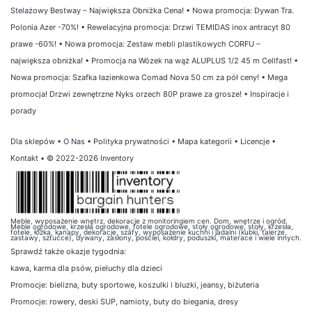
Stelażowy Bestway – Największa Obniżka Cena!
•
Nowa promocja: Dywan Tra.
Polonia Azer -70%!
•
Rewelacyjna promocja: Drzwi TEMIDAS inox antracyt 80
prawe -60%!
•
Nowa promocja: Zestaw mebli plastikowych CORFU –
największa obniżka!
•
Promocja na Wózek na wąż ALUPLUS 1/2 45 m Cellfast!
•
Nowa promocja: Szafka łazienkowa Comad Nova 50 cm za pół ceny!
•
Mega
promocja! Drzwi zewnętrzne Nyks orzech 80P prawe za grosze!
•
Inspiracje i
porady
Dla sklepów
•
O Nas
•
Polityka prywatności
•
Mapa kategorii
•
Licencje
•
Kontakt
• © 2022-2026 Inventory
Meble, wyposażenie wnętrz, dekoracje z monitoringiem cen. Dom, wnętrze i ogród.
Meble ogrodowe, krzesła ogrodowe, fotele ogrodowe, stoły ogrodowe, stoły, krzesła,
fotele, łóżka, kanapy, dekoracje, szafy, wyposażenie kuchni i jadalni (kubki, talerze,
zastawy, sztućce), dywany, zasłony, pościel, kołdry, poduszki, materace i wiele innych.
Sprawdź także
okazje tygodnia
:
kawa
,
karma dla psów
,
pieluchy dla dzieci
Promocje:
bielizna
,
buty sportowe
,
koszulki i bluzki
,
jeansy
,
biżuteria
Promocje:
rowery
,
deski SUP
,
namioty
,
buty do biegania
,
dresy