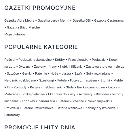
do zapoznania się z naszą ofertą i
GAZETKI PROMOCYJNE
skorzystania z atrakcyjnych cen.
Gazetka Abra Meble
•
Gazetka Leroy Merlin
•
Gazetka OBI
•
Gazetka Castorama
•
Gazetka Brico Marche
Moje ulubione
POPULARNE KATEGORIE
Pościel
•
Poduszki dekoracyjne
•
Kołdry
•
Prześcieradła
•
Poduszki
•
Koce i
narzuty
•
Dywany
•
Zasłony i firany
•
Kubki i filiżanki
•
Zastawa stołowa i talerze
•
Sztućce
•
Garnki
•
Patelnie
•
Noże
•
Lustra
•
Szafy
•
Sofy rozkładane
•
Narożniki rozkładane
•
Szezlongi
•
Fotele
•
Fotele z masażem
•
Stoliki
•
Meble
RTV
•
Komody
•
Regały i meblościanki
•
Stoły
•
Biurka gamingowe
•
Łóżka
•
Materace
•
Łóżka piętrowe
•
Ekspresy do kawy
•
Air fryery
•
Blendery
•
Roboty
kuchenne
•
Lodówki
•
Zamrażarki
•
Baterie kuchenne
•
Zlewozmywaki
•
Umywalki
•
Baterie umywalkowe
•
Baterie wannowe
•
Kabiny prysznicowe
•
Saturatory
PROMOCJE I HITY DNIA