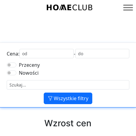
Przejdź
do
Homeclub
treści
Cena:
-
Przeceny
Nowości
Wszystkie filtry
Wzrost cen