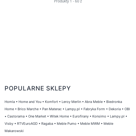
Produkty
1
-
60
z
Ceny produktów w naszej kategorii 'Wzrost
cen są uzależnione od ogólnych trendów
rynkowych. Dlatego zalecamy regularne
odwiedzanie naszej strony, aby być na
bieżąco z cenami i ewentualnymi promocjami.
Nasza platforma zakupowa stara się
zapewnić klientom jak najkorzystniejsze
warunki zakupu, dlatego możesz być pewien,
że u nas znajdziesz atrakcyjne oferty.
Jeśli planujesz zakup nowych produktów do
POPULARNE SKLEPY
swojego domu, wnętrza lub ogrodu,
koniecznie sprawdź naszą kategorię 'Wzrost
Homla
•
Home and You
•
Komfort
•
Leroy Merlin
•
Abra Meble
•
Biedronka
cen. Dzięki naszym produktom możesz łatwo
Home
•
Brico Marche
•
Pan Materac
•
Lampy.pl
•
Fabryka Form
•
Dekoria
•
OBI
uzupełnić swoje mieszkanie o nowe, stylowe
•
Castorama
•
One Market
•
Witek Home
•
Eurofirany
•
Konsimo
•
Lampy.pl
•
dodatki, które sprawią, że poczujesz się jak w
Visby
•
RTVEuroAGD
•
Ragaba
•
Meble Pumo
•
Meble MWM
•
Meble
nowym, odświeżonym otoczeniu. Zachęcamy
Makarowski