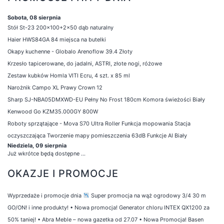
Sobota, 08 sierpnia
Stół St-23 200x100+2x50 dąb naturalny
Haier HWS84GA 84 miejsca na butelki
Okapy kuchenne - Globalo Arenoflow 39.4 Złoty
Krzesło tapicerowane, do jadalni, ASTRI, złote nogi, różowe
Zestaw kubków Homla VITI Ecru, 4 szt. x 85 ml
Narożnik Campo XL Prawy Crown 12
Sharp SJ-NBA05DMXWD-EU Pełny No Frost 180cm Komora świeżości Biały
Kenwood Go KZM35.000GY 800W
Roboty sprzątające - Mova S70 Ultra Roller Funkcja mopowania Stacja
oczyszczająca Tworzenie mapy pomieszczenia 63dB Funkcje AI Biały
Niedziela, 09 sierpnia
Już wkrótce będą dostępne ...
OKAZJE I PROMOCJE
Wyprzedaże i promocje dnia
Super promocja na wąż ogrodowy 3/4 30 m
GO/ON! i inne produkty!
•
Nowa promocja! Generator chloru INTEX QX1200 za
50% taniej!
•
Abra Meble – nowa gazetka od 27.07
•
Nowa Promocja! Basen